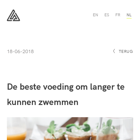
De
EN
ES
FR
NL
beste
voeding
All
om
Sport
langer
te
kunnen
zwemmen
18-06-2018
-
TERUG
All
Sport
De beste voeding om langer te
kunnen zwemmen