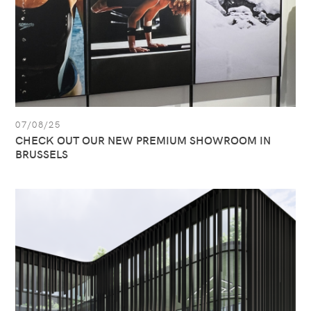
BRUSSELS
07/08/25
CHECK OUT OUR NEW PREMIUM SHOWROOM IN
BRUSSELS
Zie
artikel:
All
Sport
is
klaar
voor
de
toekomst!