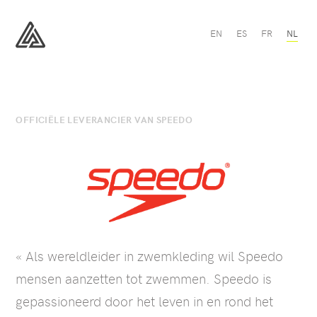
Speedo
EN
ES
FR
NL
-
All
All
Sport
Sport
OFFICIËLE LEVERANCIER VAN SPEEDO
« Als wereldleider in zwemkleding wil Speedo
mensen aanzetten tot zwemmen. Speedo is
gepassioneerd door het leven in en rond het