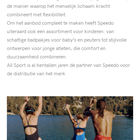
de manier waarop het menselijk lichaam kracht
combineert met flexibiliteit.
Om het aanbod compleet te maken heeft Speedo
uiteraard ook een assortiment voor kinderen: van
schattige badpakjes voor baby’s en peuters tot stijlvolle
ontwerpen voor jonge atleten, die comfort en
duurzaamheid combineren.
All Sport is al tientallen jaren de partner van Speedo voor
de distributie van het merk
articles.list
Zie
artikel:
WEES
NOOIT
BANG
OM
TE
FALEN:
VIERVOUDIG