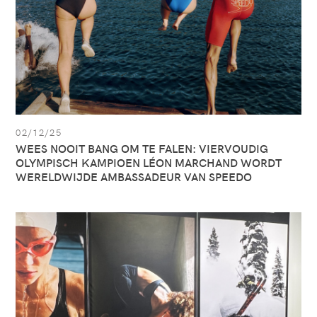
OLYMPISCH
KAMPIOEN
LÉON
MARCHAND
WORDT
WERELDWIJDE
AMBASSADEUR
VAN
SPEEDO
02/12/25
WEES NOOIT BANG OM TE FALEN: VIERVOUDIG
OLYMPISCH KAMPIOEN LÉON MARCHAND WORDT
WERELDWIJDE AMBASSADEUR VAN SPEEDO
Zie
artikel:
CHECK
OUT
OUR
NEW
PREMIUM
SHOWROOM
IN