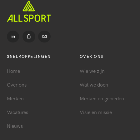
Ga
Ga
naar
naar
LinkedIn
Contact
Ga
naar
Dealer
SNELKOPPELINGEN
OVER ONS
login
Home
Wie we zijn
Over ons
Wat we doen
Merken
Merken en gebieden
Vacatures
Visie en missie
Nieuws