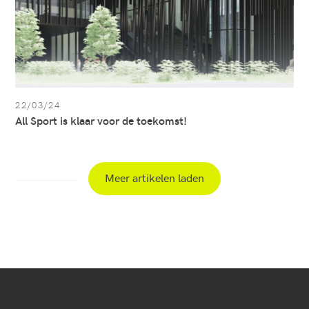
22/03/24
All Sport is klaar voor de toekomst!
Meer artikelen laden
Secundaire
navigatie