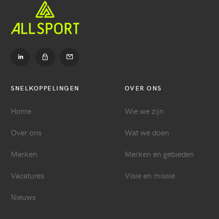
Ga
Ga
naar
naar
LinkedIn
Contact
Ga
naar
Dealer
SNELKOPPELINGEN
OVER ONS
login
Home
Wie we zijn
Over ons
Wat we doen
Merken
Merken en gebieden
Vacatures
Visie en missie
Nieuws