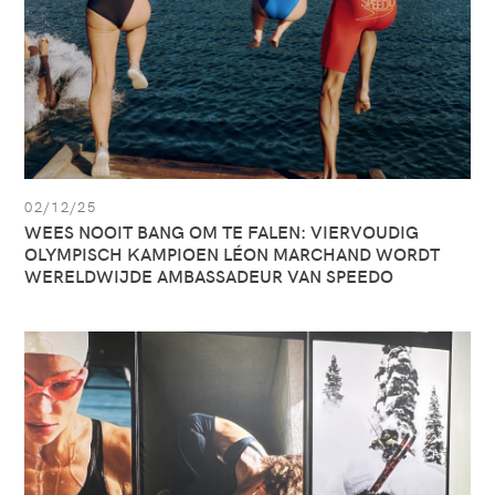
OLYMPISCH
KAMPIOEN
LÉON
MARCHAND
WORDT
WERELDWIJDE
AMBASSADEUR
VAN
SPEEDO
02/12/25
WEES NOOIT BANG OM TE FALEN: VIERVOUDIG
OLYMPISCH KAMPIOEN LÉON MARCHAND WORDT
WERELDWIJDE AMBASSADEUR VAN SPEEDO
Zie
artikel:
CHECK
OUT
OUR
NEW
PREMIUM
SHOWROOM
IN