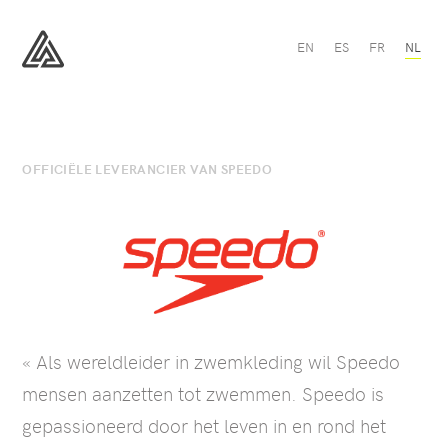
Speedo
EN
ES
FR
NL
-
All
All
Sport
Sport
OFFICIËLE LEVERANCIER VAN SPEEDO
« Als wereldleider in zwemkleding wil Speedo
mensen aanzetten tot zwemmen. Speedo is
gepassioneerd door het leven in en rond het