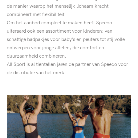
de manier waarop het menselijk lichaam kracht
combineert met flexibiliteit.
Om het aanbod compleet te maken heeft Speedo
uiteraard ook een assortiment voor kinderen: van
schattige badpakjes voor baby’s en peuters tot stijlvolle
ontwerpen voor jonge atleten, die comfort en
duurzaamheid combineren.
All Sport is al tientallen jaren de partner van Speedo voor
de distributie van het merk
articles.list
Zie
artikel:
WEES
NOOIT
BANG
OM
TE
FALEN:
VIERVOUDIG