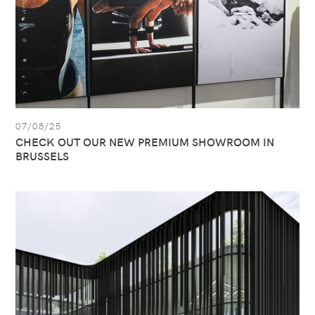
BRUSSELS
07/08/25
CHECK OUT OUR NEW PREMIUM SHOWROOM IN
BRUSSELS
Zie
artikel:
All
Sport
is
klaar
voor
de
toekomst!