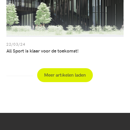
22/03/24
All Sport is klaar voor de toekomst!
Meer artikelen laden
Secundaire
navigatie