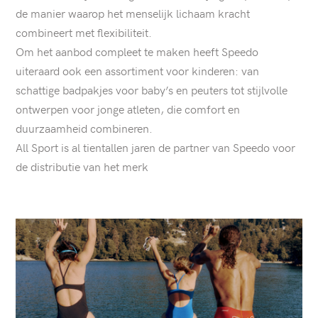
de manier waarop het menselijk lichaam kracht
combineert met flexibiliteit.
Om het aanbod compleet te maken heeft Speedo
uiteraard ook een assortiment voor kinderen: van
schattige badpakjes voor baby’s en peuters tot stijlvolle
ontwerpen voor jonge atleten, die comfort en
duurzaamheid combineren.
All Sport is al tientallen jaren de partner van Speedo voor
de distributie van het merk
articles.list
Zie
artikel:
WEES
NOOIT
BANG
OM
TE
FALEN:
VIERVOUDIG