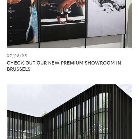
BRUSSELS
07/08/25
CHECK OUT OUR NEW PREMIUM SHOWROOM IN
BRUSSELS
Zie
artikel:
All
Sport
is
klaar
voor
de
toekomst!