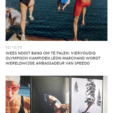
OLYMPISCH
KAMPIOEN
LÉON
MARCHAND
WORDT
WERELDWIJDE
AMBASSADEUR
VAN
SPEEDO
02/12/25
WEES NOOIT BANG OM TE FALEN: VIERVOUDIG
OLYMPISCH KAMPIOEN LÉON MARCHAND WORDT
WERELDWIJDE AMBASSADEUR VAN SPEEDO
Zie
artikel:
CHECK
OUT
OUR
NEW
PREMIUM
SHOWROOM
IN