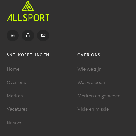
Ga
Ga
naar
naar
LinkedIn
Contact
Ga
naar
Dealer
SNELKOPPELINGEN
OVER ONS
login
Home
Wie we zijn
Over ons
Wat we doen
Merken
Merken en gebieden
Vacatures
Visie en missie
Nieuws