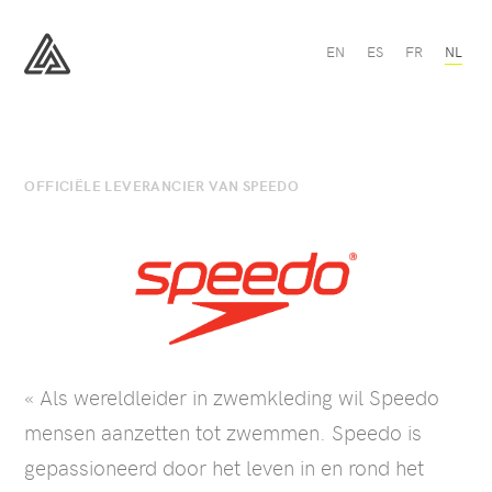
Speedo
EN
ES
FR
NL
-
All
All
Sport
Sport
OFFICIËLE LEVERANCIER VAN SPEEDO
« Als wereldleider in zwemkleding wil Speedo
mensen aanzetten tot zwemmen. Speedo is
gepassioneerd door het leven in en rond het