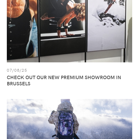
PREMIUM
SHOWROOM
IN
BRUSSELS
07/08/25
CHECK OUT OUR NEW PREMIUM SHOWROOM IN
BRUSSELS
Ver
artículo:
Dakine,
new
brand
in
the
All