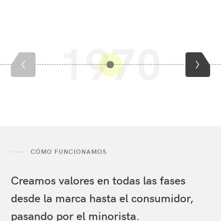
1970
admin/about.timeline.title
Abrir
tooltip
de
1970
Anterior
Siguie
Ventas
Entradas
Almacén
Salidas
Marketing
CÓMO FUNCIONAMOS
Creamos valores en todas las fases
desde la marca hasta el consumidor,
pasando por el minorista.