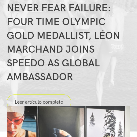
NEVER FEAR FAILURE:
OLYMPIC
GOLD
MEDALLIST,
FOUR TIME OLYMPIC
LÉON
MARCHAND
JOINS
GOLD MEDALLIST, LÉON
SPEEDO
AS
GLOBAL
MARCHAND JOINS
AMBASSADOR
SPEEDO AS GLOBAL
AMBASSADOR
Leer artículo completo
articles.list
Ver
artículo:
CHECK
OUT
OUR
NEW