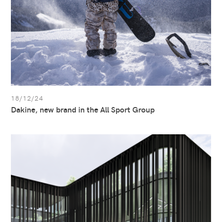
Sport
Group
18/12/24
Dakine, new brand in the All Sport Group
Ver
artículo:
All
Sport
está
preparado
para
el
futuro