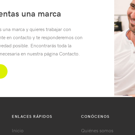
entas una marca
s una marca y quieres trabajar con
nte en contacto y te responderemos con
vedad posible. Encontrarás toda la
necesaria en nuestra página Contacto.
ENLACES RÁPIDOS
CONÓCENOS
Inicio
Quiénes somos