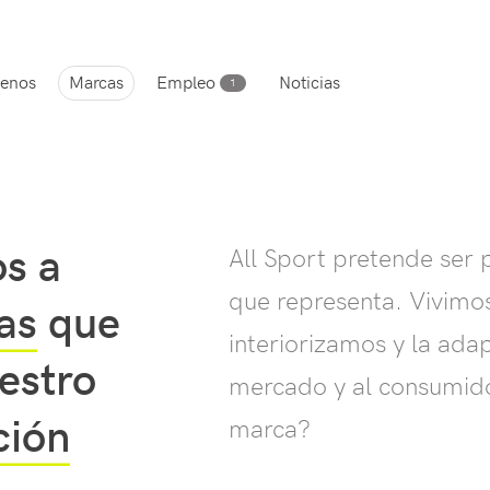
enos
Marcas
Empleo
Noticias
1
s a
All Sport pretende ser 
que representa. Vivimos
as
que
interiorizamos y la ada
estro
mercado y al consumido
ción
marca?