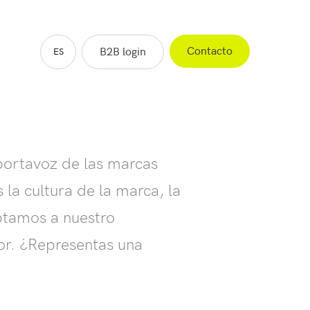
Contacto
B2B login
ES
EN
FR
NL
portavoz de las marcas
 la cultura de la marca, la
ptamos a nuestro
r. ¿Representas una