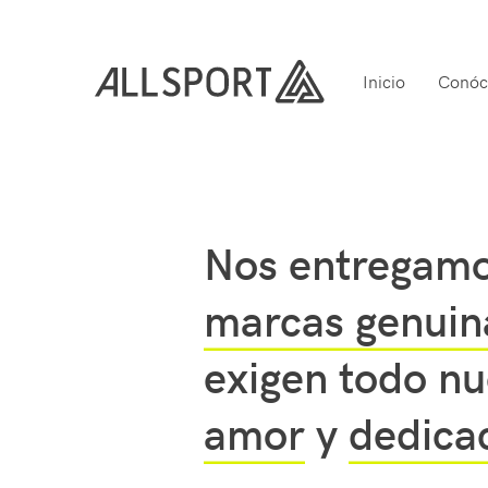
Marcas
Menú
-
Inicio
Conóc
principal
All
All
Sport
Sport
Nos entregamo
marcas genuin
exigen todo nu
amor
y
dedica