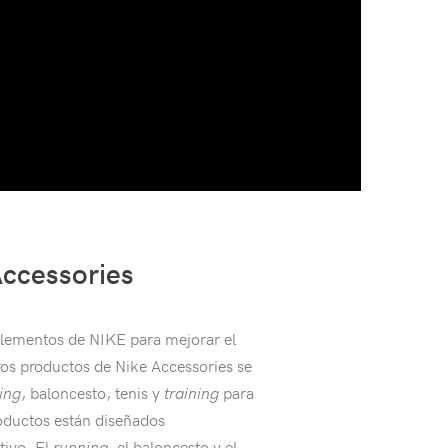
Accessories
lementos de NIKE para mejorar el
os productos de Nike Accessories se
ing
, baloncesto, tenis y
training
para
oductos están diseñados
tivo. El
running
, el baloncesto y el