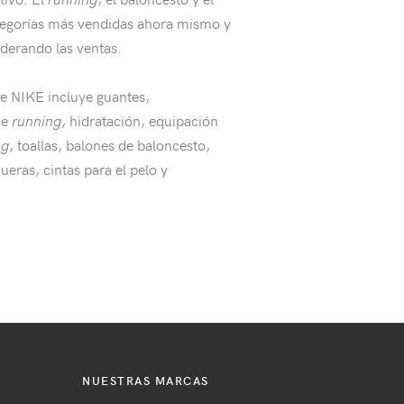
tegorías más vendidas ahora mismo y
derando las ventas.
e NIKE incluye guantes,
de
running
, hidratación, equipación
ng
, toallas, balones de baloncesto,
eras, cintas para el pelo y
NUESTRAS MARCAS