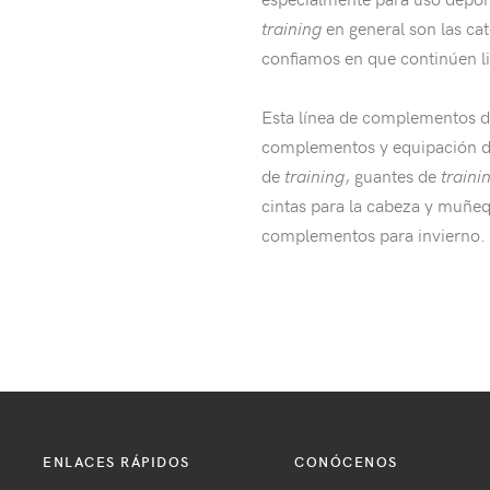
training
en general son las ca
confiamos en que continúen li
Esta línea de complementos d
complementos y equipación 
de
training
, guantes de
traini
cintas para la cabeza y muñequ
complementos para invierno.
ENLACES RÁPIDOS
CONÓCENOS