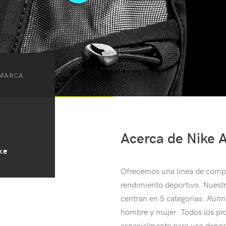
 MARCA
Acerca de Nike 
ke
Ofrecemos una línea de comp
rendimiento deportivo. Nuestr
centran en 5 categorías:
Runn
hombre y mujer. Todos los pr
especialmente para uso depor