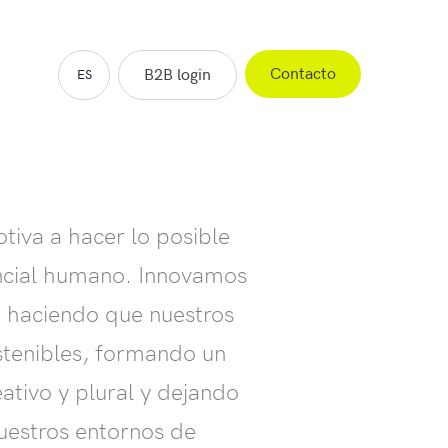
Contacto
B2B login
ES
EN
FR
NL
tiva a hacer lo posible
encial humano. Innovamos
, haciendo que nuestros
tenibles, formando un
ativo y plural y dejando
nuestros entornos de