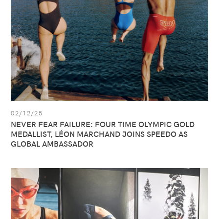
TIME
OLYMPIC
GOLD
MEDALLIST,
LÉON
MARCHAND
JOINS
SPEEDO
AS
GLOBAL
AMBASSADOR
02/12/25
NEVER FEAR FAILURE: FOUR TIME OLYMPIC GOLD
MEDALLIST, LÉON MARCHAND JOINS SPEEDO AS
GLOBAL AMBASSADOR
Ver
artículo:
CHECK
OUT
OUR
NEW
PREMIUM