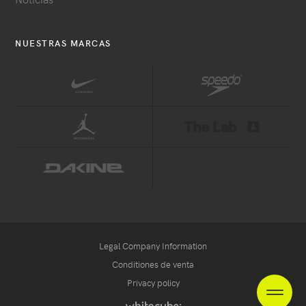
NUESTRAS MARCAS
Legal Company Information
Conditiones de venta
Privacy policy
EN
FR
NL
heade
Handcrafted