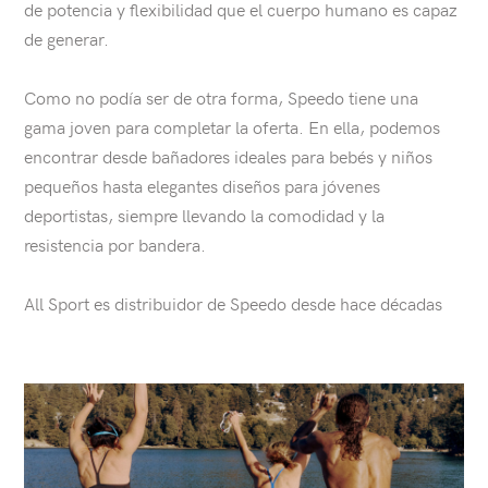
de potencia y flexibilidad que el cuerpo humano es capaz
de generar.
Como no podía ser de otra forma, Speedo tiene una
gama joven para completar la oferta. En ella, podemos
encontrar desde bañadores ideales para bebés y niños
pequeños hasta elegantes diseños para jóvenes
deportistas, siempre llevando la comodidad y la
resistencia por bandera.
All Sport es distribuidor de Speedo desde hace décadas
articles.list
Ver
artículo:
NEVER
FEAR
FAILURE:
FOUR