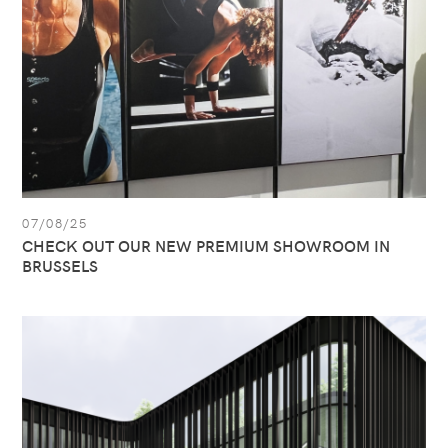
SHOWROOM
IN
BRUSSELS
07/08/25
CHECK OUT OUR NEW PREMIUM SHOWROOM IN
BRUSSELS
Ver
artículo:
All
Sport
está
preparado
para
el