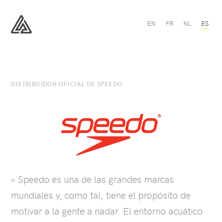
Speedo
EN
FR
NL
ES
-
All
All
Sport
Sport
DISTRIBUIDOR OFICIAL DE SPEEDO
« Speedo es una de las grandes marcas
mundiales y, como tal, tiene el propósito de
motivar a la gente a nadar. El entorno acuático