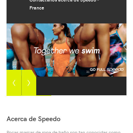
France
Ver
Ver
imagen
siguiente
anterior
imagen
Acerca de Speedo
Pocas marcas de ropa de baño son tan conocidas como