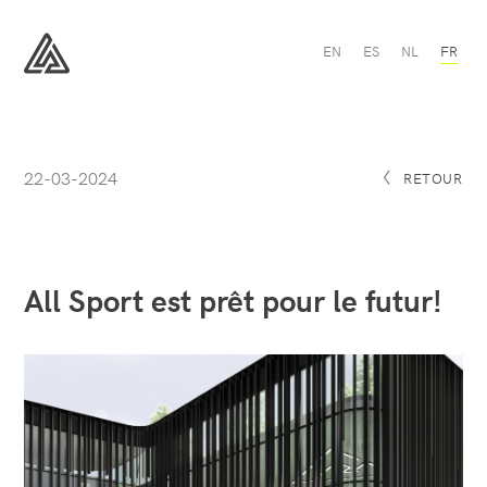
All
EN
ES
NL
FR
Sport
est
All
prêt
Sport
pour
le
futur!
-
22-03-2024
All
RETOUR
Sport
All Sport est prêt pour le futur!