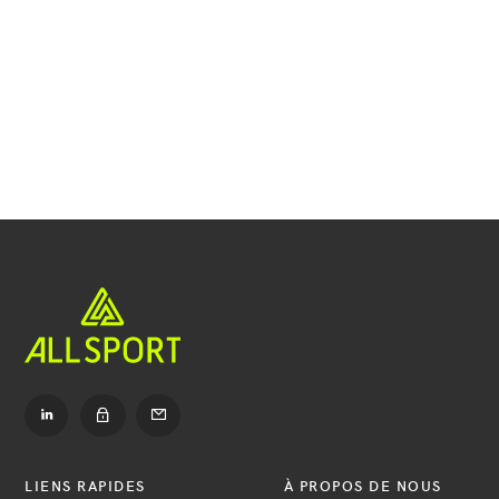
Navigation
secondaire
Accéder
Accéder
à
à
LinkedIn
Contact
Accéder
à
Dealer
LIENS RAPIDES
À PROPOS DE NOUS
login