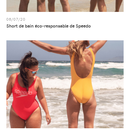
08/07/20
Short de bain éco-responsable de Speedo
Afficher
l’article:
Retour
du
maillot
de
bain
rétro
à
dos
en
U
de
Speedo