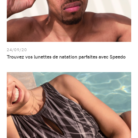
24/09/20
Trouvez vos lunettes de natation parfaites avec Speedo
Afficher
l’article:
Nuances
de
combinaisons
noires
Speedo