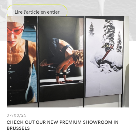
Lire l’article en entier
articles.list
Afficher
l’article:
CHECK
OUT
OUR
NEW
PREMIUM
SHOWROOM
IN
BRUSSELS
07/08/25
CHECK OUT OUR NEW PREMIUM SHOWROOM IN
BRUSSELS