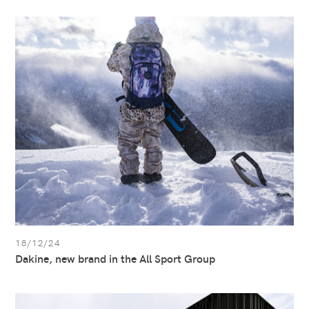
Afficher
l’article:
Dakine,
new
brand
in
the
All
Sport
Group
18/12/24
Dakine, new brand in the All Sport Group
Afficher
l’article: