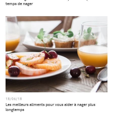
temps de nager
Afficher
l’article:
Les
meilleurs
aliments
pour
vous
aider
à
nager
plus
longtemps
18/06/18
Les meilleurs aliments pour vous aider à nager plus
longtemps