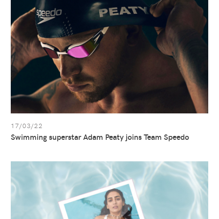
Adam
Peaty
joins
Team
Speedo
17/03/22
Swimming superstar Adam Peaty joins Team Speedo
Afficher
l’article:
Ajoutez
une
touche
de
couleur