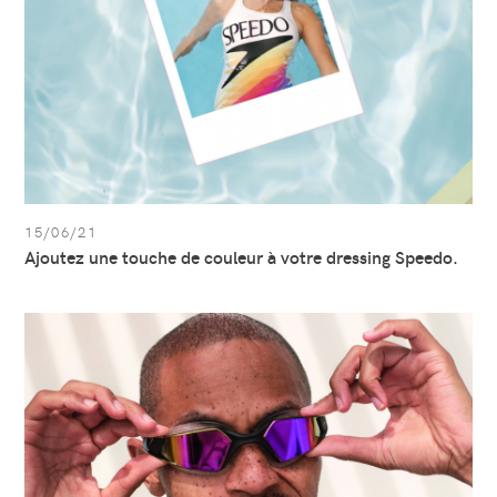
à
votre
dressing
Speedo.
15/06/21
Ajoutez une touche de couleur à votre dressing Speedo.
Afficher
l’article:
Trouvez
vos
lunettes
de
natation
parfaites
avec
Speedo