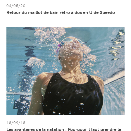
04/05/20
Retour du maillot de bain rétro à dos en U de Speedo
Afficher
l’article:
Les
avantages
de
la
natation :
Pourquoi
il
faut
prendre
le
temps
de
nager
18/09/18
Les avantages de la natation : Pourquoi il faut prendre le