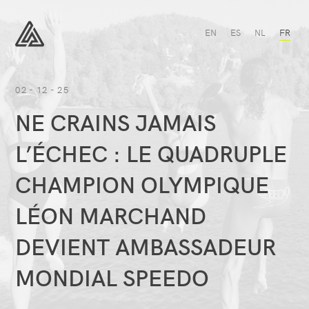
Afficher
l’article:
Actualité
NE
EN
ES
NL
FR
-
CRAINS
All
JAMAIS
All
Sport
L’ÉCHEC
Sport
:
LE
02 - 12 - 25
QUADRUPLE
CHAMPION
NE CRAINS JAMAIS
OLYMPIQUE
LÉON
MARCHAND
L’ÉCHEC : LE QUADRUPLE
DEVIENT
AMBASSADEUR
MONDIAL
CHAMPION OLYMPIQUE
SPEEDO
LÉON MARCHAND
DEVIENT AMBASSADEUR
MONDIAL SPEEDO