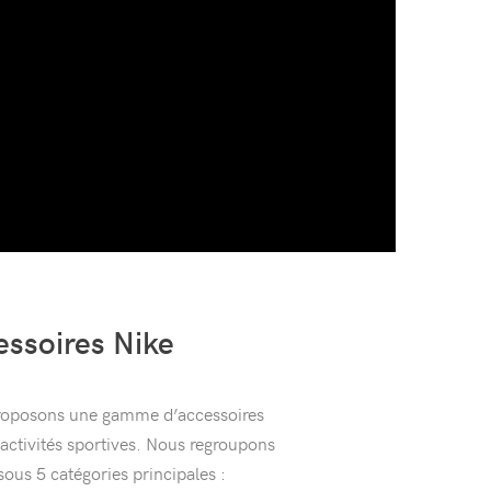
essoires Nike
roposons une gamme d’accessoires
ctivités sportives. Nous regroupons
sous 5 catégories principales :