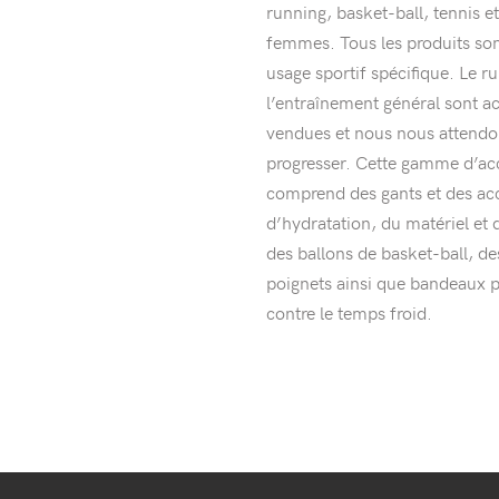
running, basket-ball, tennis e
femmes. Tous les produits so
usage sportif spécifique. Le ru
l’entraînement général sont ac
vendues et nous nous attendon
progresser. Cette gamme d’a
comprend des gants et des acc
d’hydratation, du matériel et d
des ballons de basket-ball, de
poignets ainsi que bandeaux p
contre le temps froid.