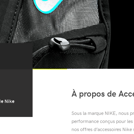
À propos de Acc
de Nike
Sous la marque NIKE, nous p
performance conçus pour les a
nos offres d’accessoires Nike 