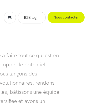
Nous contacter
B2B login
FR
EN
ES
NL
 à faire tout ce qui est en
lopper le potentiel
nous lançons des
évolutionnaires, rendons
les, bâtissons une équipe
ersifiée et avons un