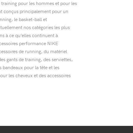
t training pour les hommes et pour les
nt conçus principalement pour un
nning, le basket-ball et
tuellement nos catégories les plus
s à ce qu’elles continuent à
ccessoires performance NIKE
essoires de running, du matériel
es gants de training, des serviettes,
s bandeaux pour la tête et les
our les cheveux et des accessoires