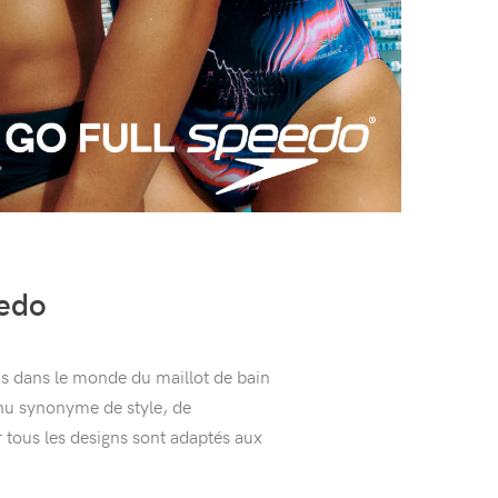
eedo
s dans le monde du maillot de bain
nu synonyme de style, de
 tous les designs sont adaptés aux