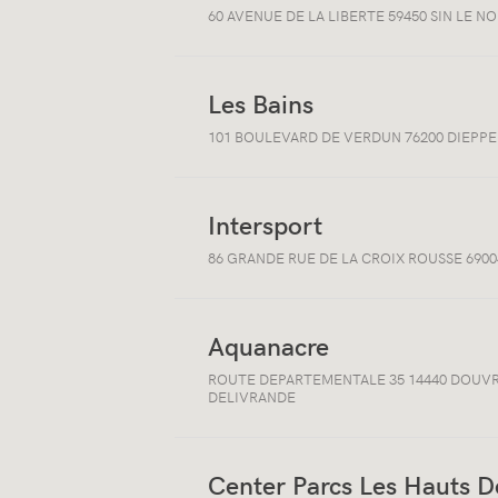
Ouvrir/fermer
60 AVENUE DE LA LIBERTE 59450 SIN LE N
les
informations
sur
la
localisation
Les Bains
Ouvrir/fermer
101 BOULEVARD DE VERDUN 76200 DIEPPE
les
informations
sur
la
localisation
Intersport
Ouvrir/fermer
86 GRANDE RUE DE LA CROIX ROUSSE 6900
les
informations
sur
la
localisation
Aquanacre
Ouvrir/fermer
ROUTE DEPARTEMENTALE 35 14440 DOUVR
les
DELIVRANDE
informations
sur
la
localisation
Center Parcs Les Hauts D