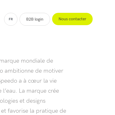
Nous contacter
B2B login
FR
EN
ES
NL
e marque mondiale de
do ambitionne de motiver
Speedo a à cœur la vie
e l’eau. La marque crée
ologies et designs
 et favorise la pratique de