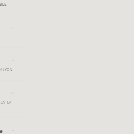
OBLE
4 LYON
ES-LA-
e