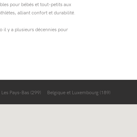
bles pour bébés et tout-petits aux
hlètes, alliant confort et durabilité.
o il y a plusieurs décennies pour
Les Pays-Bas
(299)
Belgique et Luxembourg
(189)