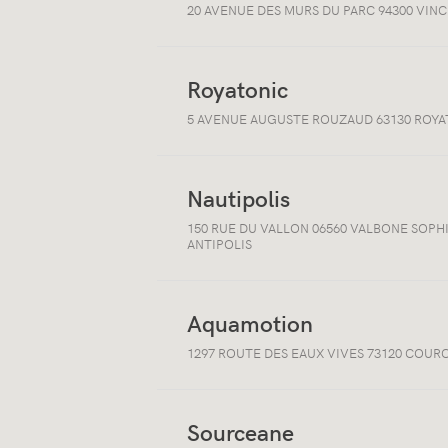
20 AVENUE DES MURS DU PARC 94300 VIN
les
informations
sur
la
localisation
Royatonic
Ouvrir/fermer
5 AVENUE AUGUSTE ROUZAUD 63130 ROYA
les
informations
sur
la
localisation
Nautipolis
Ouvrir/fermer
150 RUE DU VALLON 06560 VALBONE SOPH
les
ANTIPOLIS
informations
sur
la
localisation
Aquamotion
Ouvrir/fermer
1297 ROUTE DES EAUX VIVES 73120 COUR
les
informations
sur
la
localisation
Sourceane