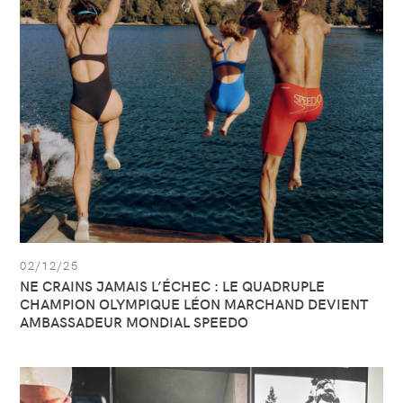
NE
CRAINS
JAMAIS
L’ÉCHEC
:
LE
QUADRUPLE
CHAMPION
OLYMPIQUE
LÉON
MARCHAND
DEVIENT
AMBASSADEUR
MONDIAL
SPEEDO
02/12/25
NE CRAINS JAMAIS L’ÉCHEC : LE QUADRUPLE
CHAMPION OLYMPIQUE LÉON MARCHAND DEVIENT
AMBASSADEUR MONDIAL SPEEDO
Afficher
l’article:
CHECK