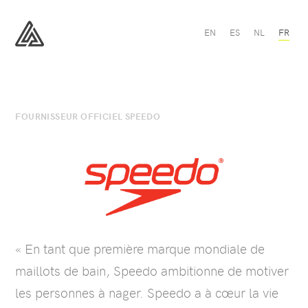
Speedo
EN
ES
NL
FR
-
All
All
Sport
Sport
FOURNISSEUR OFFICIEL SPEEDO
« En tant que première marque mondiale de
maillots de bain, Speedo ambitionne de motiver
les personnes à nager. Speedo a à cœur la vie