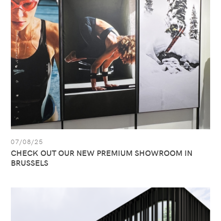
OUT
OUR
NEW
PREMIUM
SHOWROOM
IN
BRUSSELS
07/08/25
CHECK OUT OUR NEW PREMIUM SHOWROOM IN
BRUSSELS
Afficher
l’article:
All
Sport