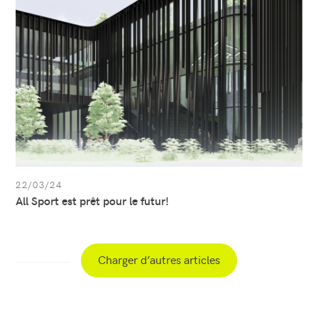
est
prêt
pour
le
futur!
22/03/24
All Sport est prêt pour le futur!
Charger d’autres articles