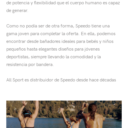
de potencia y flexibilidad que el cuerpo humano es capaz
de generar.
Como no podía ser de otra forma, Speedo tiene una
gama joven para completar la oferta. En ella, podemos
encontrar desde bañadores ideales para bebés y niños
pequeños hasta elegantes diseños para jóvenes
deportistas, siempre llevando la comodidad y la
resistencia por bandera.
All Sport es distribuidor de Speedo desde hace décadas
articles.list
Ver
artículo:
NEVER
FEAR
FAILURE:
FOUR