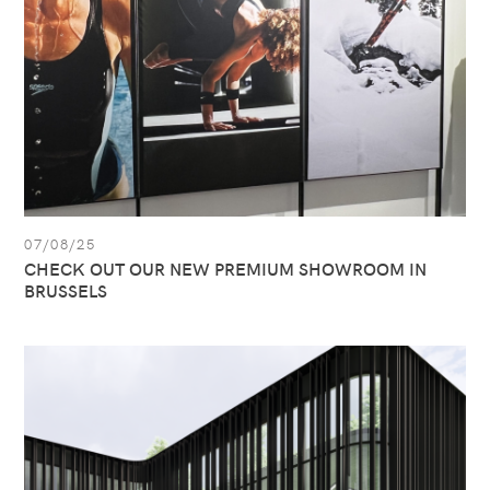
SHOWROOM
IN
BRUSSELS
07/08/25
CHECK OUT OUR NEW PREMIUM SHOWROOM IN
BRUSSELS
Ver
artículo:
All
Sport
está
preparado
para
el