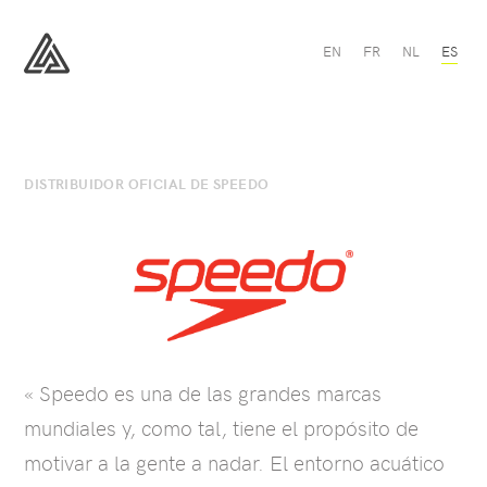
Speedo
EN
FR
NL
ES
-
All
All
Sport
Sport
DISTRIBUIDOR OFICIAL DE SPEEDO
« Speedo es una de las grandes marcas
mundiales y, como tal, tiene el propósito de
motivar a la gente a nadar. El entorno acuático