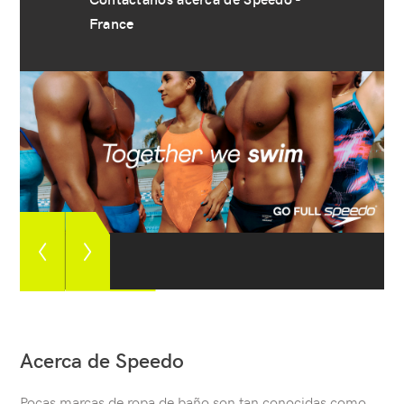
France
Ver
Ver
imagen
siguiente
anterior
imagen
Acerca de Speedo
Pocas marcas de ropa de baño son tan conocidas como