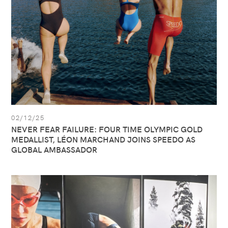
TIME
OLYMPIC
GOLD
MEDALLIST,
LÉON
MARCHAND
JOINS
SPEEDO
AS
GLOBAL
AMBASSADOR
02/12/25
NEVER FEAR FAILURE: FOUR TIME OLYMPIC GOLD
MEDALLIST, LÉON MARCHAND JOINS SPEEDO AS
GLOBAL AMBASSADOR
Ver
artículo:
CHECK
OUT
OUR
NEW
PREMIUM