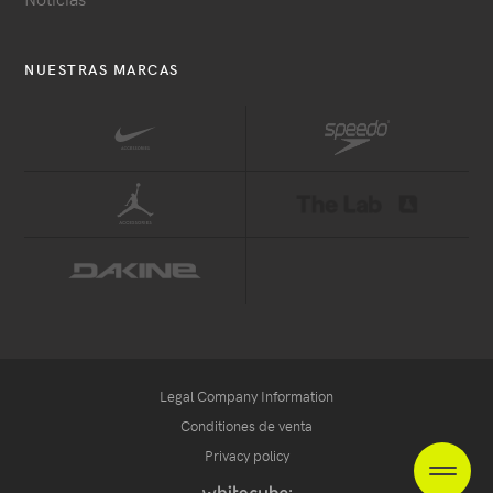
NUESTRAS MARCAS
Legal Company Information
Conditiones de venta
Privacy policy
EN
FR
NL
heade
Handcrafted